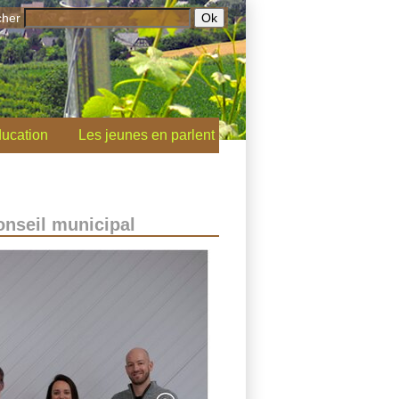
cher
ucation
Les jeunes en parlent
onseil municipal