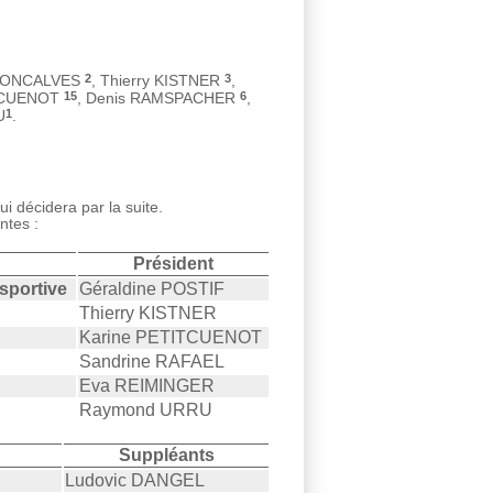
2
3
 GONCALVES
, Thierry KISTNER
,
15
6
ITCUENOT
, Denis RAMSPACHER
,
1
U
.
i décidera par la suite.
ntes :
Président
 sportive
Géraldine POSTIF
Thierry KISTNER
Karine PETITCUENOT
Sandrine RAFAEL
Eva REIMINGER
Raymond URRU
Suppléants
Ludovic DANGEL