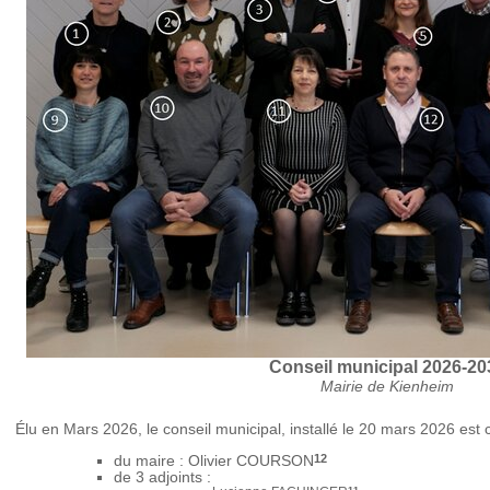
Conseil municipal 2026-20
Mairie de Kienheim
Élu en Mars 2026, le conseil municipal, installé le 20 mars 2026 est c
12
du maire : Olivier COURSON
de 3 adjoints :