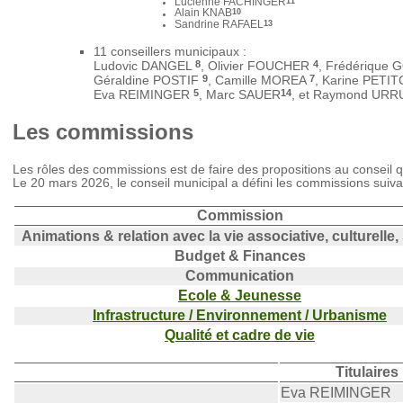
11
Lucienne FACHINGER
10
Alain KNAB
13
Sandrine RAFAEL
11 conseillers municipaux :
8
4
Ludovic DANGEL
, Olivier FOUCHER
, Frédérique
9
7
Géraldine POSTIF
, Camille MOREA
, Karine PET
5
14
Eva REIMINGER
, Marc SAUER
, et Raymond URR
Les commissions
Les rôles des commissions est de faire des propositions au conseil qu
Le 20 mars 2026, le conseil municipal a défini les commissions suiva
Commission
Animations & relation avec la vie associative, culturelle,
Budget & Finances
Communication
Ecole & Jeunesse
Infrastructure / Environnement / Urbanisme
Qualité et cadre de vie
Titulaires
Eva REIMINGER