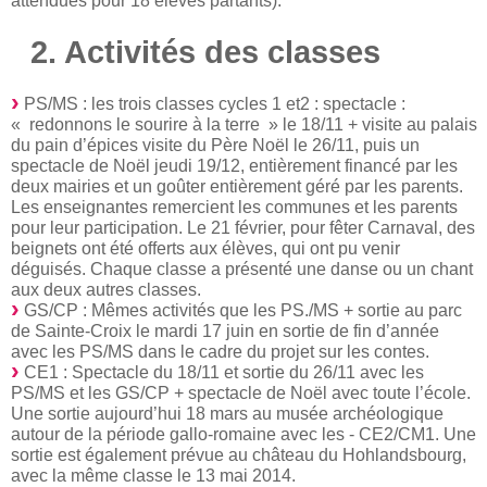
attendues pour 18 élèves partants).
2. Activités des classes
PS/MS : les trois classes cycles 1 et2 : spectacle :
« redonnons le sourire à la terre » le 18/11 + visite au palais
du pain d’épices visite du Père Noël le 26/11, puis un
spectacle de Noël jeudi 19/12, entièrement financé par les
deux mairies et un goûter entièrement géré par les parents.
Les enseignantes remercient les communes et les parents
pour leur participation. Le 21 février, pour fêter Carnaval, des
beignets ont été offerts aux élèves, qui ont pu venir
déguisés. Chaque classe a présenté une danse ou un chant
aux deux autres classes.
GS/CP : Mêmes activités que les PS./MS + sortie au parc
de Sainte-Croix le mardi 17 juin en sortie de fin d’année
avec les PS/MS dans le cadre du projet sur les contes.
CE1 : Spectacle du 18/11 et sortie du 26/11 avec les
PS/MS et les GS/CP + spectacle de Noël avec toute l’école.
Une sortie aujourd’hui 18 mars au musée archéologique
autour de la période gallo-romaine avec les - CE2/CM1. Une
sortie est également prévue au château du Hohlandsbourg,
avec la même classe le 13 mai 2014.