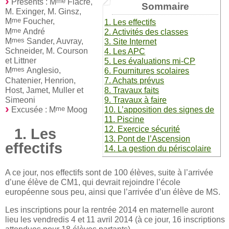
me
Présents : M
Fiacre,
Sommaire
M. Exinger, M. Ginsz,
me
M
Foucher,
1. Les effectifs
me
M
André
2. Activités des classes
mes
M
Sander, Auvray,
3. Site Internet
Schneider, M. Courson
4. Les APC
et Littner
5. Les évaluations mi-CP
mes
M
Anglesio,
6. Fournitures scolaires
Chatenier, Henrion,
7. Achats prévus
Host, Jamet, Muller et
8. Travaux faits
Simeoni
9. Travaux à faire
me
10. L’apposition des signes de
Excusée : M
Moog
11. Piscine
12. Exercice sécurité
1. Les
13. Pont de l’Ascension
effectifs
14. La gestion du périscolaire
A ce jour, nos effectifs sont de 100 élèves, suite à l’arrivée
d’une élève de CM1, qui devrait rejoindre l’école
européenne sous peu, ainsi que l’arrivée d’un élève de MS.
Les inscriptions pour la rentrée 2014 en maternelle auront
lieu les vendredis 4 et 11 avril 2014 (à ce jour, 16 inscriptions