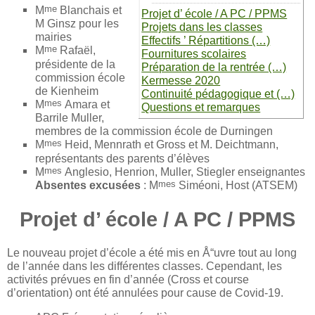
me
M
Blanchais et
Projet d’ école / A PC / PPMS
M Ginsz pour les
Projets dans les classes
mairies
Effectifs ’ Répartitions (…)
me
M
Rafaël,
Fournitures scolaires
présidente de la
Préparation de la rentrée (…)
commission école
Kermesse 2020
de Kienheim
Continuité pédagogique et (…)
mes
M
Amara et
Questions et remarques
Barrile Muller,
membres de la commission école de Durningen
mes
M
Heid, Mennrath et Gross et M. Deichtmann,
représentants des parents d’élèves
mes
M
Anglesio, Henrion, Muller, Stiegler enseignantes
mes
Absentes excusées
: M
Siméoni, Host (ATSEM)
Projet d’ école / A PC / PPMS
Le nouveau projet d’école a été mis en Å“uvre tout au long
de l’année dans les différentes classes. Cependant, les
activités prévues en fin d’année (Cross et course
d’orientation) ont été annulées pour cause de Covid-19.