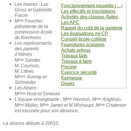
Les maires :
Luc
Fonctionnement nouvelle (…)
Ginsz et Gabrielle
Les effectifs et inscriptions
Fiacre
Activités des classes (faites
me
M
Foucher,
Les APC
présidente de la
Rappel du coût de la garderie
commission école
Les évaluations mi-CP
de Kienheim
Conseil école-collège
Les représentants
Fournitures scolaires
des parents
Achats prévus
d’élèves :
Travaux faits
me
M
Sander,
Travaux à faire
M. Courson,
Piscine
M. Littner,
Exercice sécurité
mes
M
Auvray et
Kermesse
Schneider
Divers
Les Atsem :
mes
M
Host et Simeoni
me
me
L’équipe enseignante :
M
Henrion, M
Anglésio,
me
me
me
M
Müller, M
Jamet et M.Wishaupt. M
Chatenier
est excusée pour son absence.
La séance débute à 20h10.