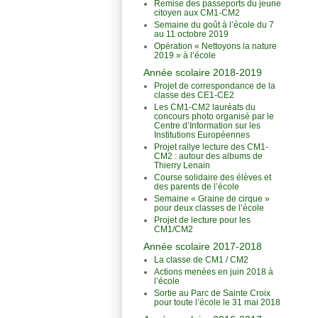
Remise des passeports du jeune
citoyen aux CM1-CM2
Semaine du goût à l’école du 7
au 11 octobre 2019
Opération « Nettoyons la nature
2019 » à l’école
Année scolaire 2018-2019
Projet de correspondance de la
classe des CE1-CE2
Les CM1-CM2 lauréats du
concours photo organisé par le
Centre d’Information sur les
Institutions Européennes
Projet rallye lecture des CM1-
CM2 : autour des albums de
Thierry Lenain
Course solidaire des élèves et
des parents de l’école
Semaine « Graine de cirque »
pour deux classes de l’école
Projet de lecture pour les
CM1/CM2
Année scolaire 2017-2018
La classe de CM1 / CM2
Actions menées en juin 2018 à
l’école
Sortie au Parc de Sainte Croix
pour toute l’école le 31 mai 2018