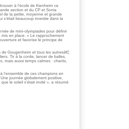
trouver à l’école de Kienheim ce
 grande section et du CP et Sonia
tel de la petite, moyenne et grande
 s’était beaucoup investie dans la
ournée de mini-olympiades pour définir
été mis en place. « Le rapprochement
verture et favorise le principe de
s de Gougenheim et tous les autresâ€¦
liers. Tir à la corde, lancer de balles,
ttes, mais aussi temps calmes : chants,
ée à l’ensemble de ces champions en
 Une journée globalement positive,
ue le soleil s’était invité », a résumé