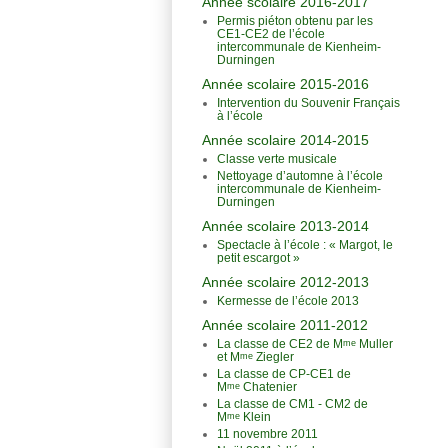
Année scolaire 2016-2017
Permis piéton obtenu par les
CE1-CE2 de l’école
intercommunale de Kienheim-
Durningen
Année scolaire 2015-2016
Intervention du Souvenir Français
à l’école
Année scolaire 2014-2015
Classe verte musicale
Nettoyage d’automne à l’école
intercommunale de Kienheim-
Durningen
Année scolaire 2013-2014
Spectacle à l’école : « Margot, le
petit escargot »
Année scolaire 2012-2013
Kermesse de l’école 2013
Année scolaire 2011-2012
La classe de CE2 de M
Muller
me
et M
Ziegler
me
La classe de CP-CE1 de
M
Chatenier
me
La classe de CM1 - CM2 de
M
Klein
me
11 novembre 2011