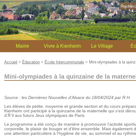
Recher
Mairie
Vivre à Kienheim
Le Village
Éd
Accueil
>
Éducation
>
École Intercommunale
>
Mini-olympiades à la quinz
Mini-olympiades à la quinzaine de la materne
Source : les Dernières Nouvelles d’Alsace du 18/04/2024 par R.H.
Les élèves de petite, moyenne et grande section et du cours prépa
Kienheim ont participé à la quinzaine de la maternelle qui s’est déroul
d’Å“il aux futurs Jeux olympiques de Paris.
Le programme a été conçu de manière à promouvoir l’activité sportive,
corporelle, le plaisir de bouger et d’être ensemble. Mais également d
une attention particulière à l’hygiène de vie, au sommeil et au rythme