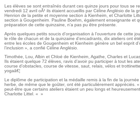
Les élèves se sont entraînés durant ces quinze jours pour tous se re
vendredi 12 avril oÃ¹ ils étaient accueillis par Céline Anglésio de la
Henrion de la petite et moyenne section à Kienheim, et Charlotte Lit
section à Gougenheim. Pauline Boehm, également enseignante et qui
préparation de cette quinzaine, n’a pas pu être présente.
Après quelques petits soucis d’organisation à l’ouverture de cette j
le rôle de chacun et de la quinzaine d’encadrants, dix ateliers ont 
entre les écoles de Gougenheim et Kienheim génère un bel esprit d’ou
l’inclusion », a confié Céline Anglésio.
Timothée, Lou, Albin et Chloé de Kienheim, Agathe, Charles et Luca
Ils étaient quelque 72 élèves, ravis d’avoir pu participer à tout les ate
course d’obstacles, course de vitesse, saut, relais, vélos et trottine
yogaâ€¦
Le diplôme de participation et la médaille remis à la fin de la journ
herbe, de même que le goûter, ont été particulièrement appréciés. «
peut-être que certains ateliers étaient un peu longs et heureusement q
Charlotte Littel. « »