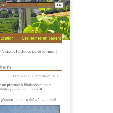
cher
ucation
Les jeunes en parlent
>
Visite de l’atelier de jus de pommes à
nheim
Mise à jour : 6 septembre 2011
er un pressoir à Bietlenheim pour
 nettoyage des pommes à la
gâteaux, ce qui a été très apprécié...