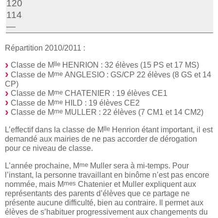
120
114
—
Répartition 2010/2011 :
lle
Classe de M
HENRION : 32 élèves (15 PS et 17 MS)
me
Classe de M
ANGLESIO : GS/CP 22 élèves (8 GS et 14
CP)
me
Classe de M
CHATENIER : 19 élèves CE1
me
Classe de M
HILD : 19 élèves CE2
me
Classe de M
MULLER : 22 élèves (7 CM1 et 14 CM2)
lle
L’effectif dans la classe de M
Henrion étant important, il est
demandé aux mairies de ne pas accorder de dérogation
pour ce niveau de classe.
me
L’année prochaine, M
Muller sera à mi-temps. Pour
l’instant, la personne travaillant en binôme n’est pas encore
mes
nommée, mais M
Chatenier et Muller expliquent aux
représentants des parents d’élèves que ce partage ne
présente aucune difficulté, bien au contraire. Il permet aux
élèves de s’habituer progressivement aux changements du