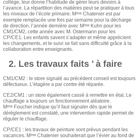
collège, leur donne l’habitude de gérer leurs devoirs à
l’avance. La répartition des matières peut se pratiquer à tous
me
les niveaux de l’école primaire. M
Chatenier est par
exemple remplacée une fois par semaine pour la décharge
me
de direction, l’année dernière avec M
Kuhn pour les
CM1/CM2, cette année avec M. Ostermann pour les
CP/CE1. Les enfants savent s’adapter et même apprécient
les changements, et le suivi se fait sans difficulté grâce à la
collaboration entre enseignants.
2. Les travaux faits ’ à faire
CM1/CM2 : le store signalé au précédent conseil est toujours
défectueux. L’étagère a par contre été réparée.
CE2/CM1 : un store également cassé à remettre en état. Le
chauffage a toujours un fonctionnement aléatoire.
me
M
Foucher indique qu’il faut signaler dès que le
dérèglement est constaté, une intervention rapide permet de
réguler le chauffage.
CP/CE1 : les travaux de peinture sont prévus pendant les
me
vacances. M
Chatenier souhaiterait que l’évier au fond de