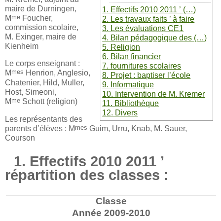
maire de Durningen,
1. Effectifs 2010 2011 ’ (…)
me
M
Foucher,
2. Les travaux faits ’ à faire
commission scolaire,
3. Les évaluations CE1
M. Exinger, maire de
4. Bilan pédagogique des (…)
Kienheim
5. Religion
6. Bilan financier
Le corps enseignant :
7. fournitures scolaires
mes
M
Henrion, Anglesio,
8. Projet : baptiser l’école
Chatenier, Hild, Muller,
9. Informatique
Host, Simeoni,
10. Intervention de M. Kremer
me
M
Schott (religion)
11. Bibliothèque
12. Divers
Les représentants des
mes
parents d’élèves : M
Guim, Urru, Knab, M. Sauer,
Courson
1. Effectifs 2010 2011 ’
répartition des classes :
Classe
Année 2009-2010