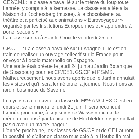
CE2/CM1 : la classe a travaillé sur le thème du loup toute
l’année, y compris à la kermesse. La classe est allée à la
Maison du Kochersberg (musée), à la chocolaterie, au
théâtre et a participé aux animations « Eurovoyageur »
organisé par les Institutions Européennes et « apprendre à
porter secours ».
La classe sortira à Sainte Croix le vendredi 25 juin.
CP/CE1 : La classe a travaillé sur l’Espagne. Elle est en
train de réaliser un ouvrage collectif sur la France pour
envoyer à l’école maternelle en Espagne.
Une sortie était prévue le jeudi 24 juin au Jardin Botanique
de Strasbourg pour les CP/CE1, GS/CP et PS/MS.
Malheureusement, nous avons appris que le Jardin annulait
les visites et qu’il sera fermé toute la journée. Nous irons au
jardin botanique de Saverne.
me
Le cycle natation avec la classe de M
ANGLESIO est en
cours et se terminera le lundi 21 juin. Il sera reconduit
l’année prochaine, à la piscine de Wasselonne car le
créneau proposé par la piscine de Hochfelden ne permettait
pas d’avoir un maître ’nageur.
L’année prochaine, les classes de GS/CP et de CE1 auront
la possibilité d’aller en classe musicale à la Hoube fin mai