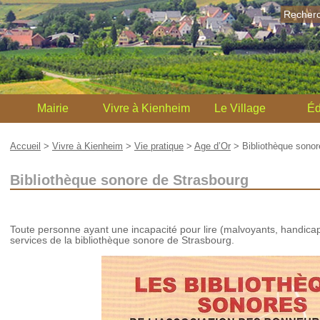
Recher
Mairie
Vivre à Kienheim
Le Village
Éd
Accueil
>
Vivre à Kienheim
>
Vie pratique
>
Age d’Or
>
Bibliothèque sonor
Bibliothèque sonore de Strasbourg
Toute personne ayant une incapacité pour lire (malvoyants, handica
services de la bibliothèque sonore de Strasbourg.