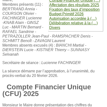
Compte Financier Unique (…)
Membres présents (11) :
Affectation des résultats 2025
BERTRAND Annia -
Fixation des taux d’imposition
COURSON Olivier -
Budget Primitif 2026
FACHINGER Lucienne
Autorisation accordée à (…)
-KNAB Alain - GINSZ
Délibération relative à la (…)
Luc - MARTIN Bernard -
Divers
RAFAEL Sandrine -
PETRAZOLLER Jean-Paul - RAMSPACHER Denis -
SCHMITT Benoît - ZAVAGNI Laurent
Membres absents excusés (4) :
BIANCHI Martial -
DIERSTEIN Lucie - KISTNER Thierry – SUNNASY
Selvanah
Secrétaire de séance :
Lucienne FACHINGER
La séance démarre par l’approbation, à l’unanimité, du
procès-verbal du 20 février 2026.
Compte Financier Unique
(CFU) 2025
Monsieur le Maire donne présentation des chiffres du