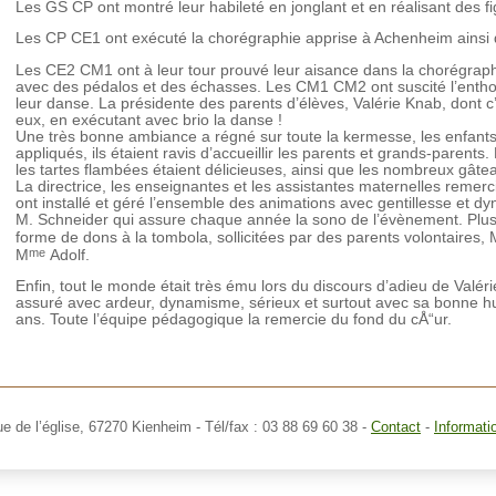
Les GS CP ont montré leur habileté en jonglant et en réalisant des fi
Les CP CE1 ont exécuté la chorégraphie apprise à Achenheim ainsi 
Les CE2 CM1 ont à leur tour prouvé leur aisance dans la chorégraphi
avec des pédalos et des échasses. Les CM1 CM2 ont suscité l’ent
leur danse. La présidente des parents d’élèves, Valérie Knab, dont c’e
eux, en exécutant avec brio la danse !
Une très bonne ambiance a régné sur toute la kermesse, les enfants 
appliqués, ils étaient ravis d’accueillir les parents et grands-parents. L
les tartes flambées étaient délicieuses, ainsi que les nombreux gâte
La directrice, les enseignantes et les assistantes maternelles remerc
ont installé et géré l’ensemble des animations avec gentillesse et d
M. Schneider qui assure chaque année la sono de l’évènement. Plusi
forme de dons à la tombola, sollicitées par des parents volontaires, 
me
M
Adolf.
Enfin, tout le monde était très ému lors du discours d’adieu de Valér
assuré avec ardeur, dynamisme, sérieux et surtout avec sa bonne h
ans. Toute l’équipe pédagogique la remercie du fond du cÅ“ur.
ue de l’église,
67270 Kienheim
- Tél/fax : 03 88 69 60 38 -
Contact
-
Informati