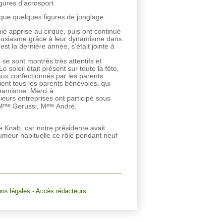
gures d’acrosport.
que quelques figures de jonglage.
e apprise au cirque, puis ont continué
housiasme grâce à leur dynamisme dans
st la dernière année, s’était jointe à
se sont montrés très attentifs et
e soleil était présent sur toute la fête,
aux confectionnés par les parents.
ient tous les parents bénévoles, qui
ynamisme. Merci à
eurs entreprises ont participé sous
me
me
M
Gerussi, M
André,
ie Knab, car notre présidente avait
umeur habituelle ce rôle pendant neuf
ons légales
-
Accès rédacteurs