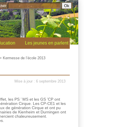
cher
ucation
Les jeunes en parlent
>
Kermesse de l’école 2013
Mise à jour : 6 septembre 2013
fet, les PS ’ MS et les GS ’CP ont
Génération Cirque. Les CP-CE1 et les
ux de génération Cirque et ont pu
s mairies de Kienheim et Durningen ont
emercient chaleureusement.
es.