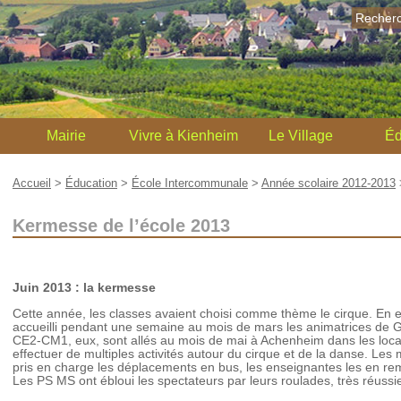
Recher
Mairie
Vivre à Kienheim
Le Village
Éd
Accueil
>
Éducation
>
École Intercommunale
>
Année scolaire 2012-2013
Kermesse de l’école 2013
Juin 2013 : la kermesse
Cette année, les classes avaient choisi comme thème le cirque. En ef
accueilli pendant une semaine au mois de mars les animatrices de 
CE2-CM1, eux, sont allés au mois de mai à Achenheim dans les loca
effectuer de multiples activités autour du cirque et de la danse. Le
pris en charge les déplacements en bus, les enseignantes les en r
Les PS MS ont ébloui les spectateurs par leurs roulades, très réussi