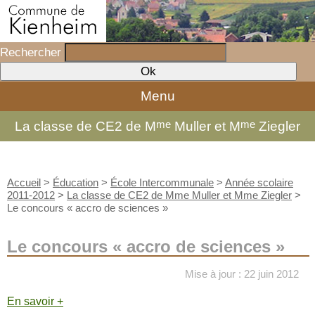
Rechercher
Menu
me
me
La classe de CE2 de M
Muller et M
Ziegler
Accueil
>
Éducation
>
École Intercommunale
>
Année scolaire
2011-2012
>
La classe de CE2 de Mme Muller et Mme Ziegler
>
Le concours « accro de sciences »
Le concours « accro de sciences »
Mise à jour : 22 juin 2012
En savoir +