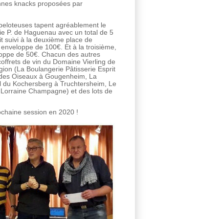
bonnes knacks proposées par
 beloteuses tapent agréablement le
ie P. de Haguenau avec un total de 5
it suivi à la deuxième place de
enveloppe de 100€. Et à la troisième,
loppe de 50€. Chacun des autres
coffrets de vin du Domaine Vierling de
ion (La Boulangerie Pâtisserie Esprit
 des Oiseaux à Gougenheim, La
il du Kochersberg à Truchtersheim, Le
 Lorraine Champagne) et des lots de
ochaine session en 2020 !