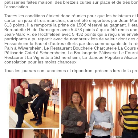
pâtisseries faites maison, des bretzels cuites sur place et de très 
l’association.
Toutes les conditions étaient donc réunies pour que les beloteurs et
carton en jouant trois manches, qui ont été emportées par Jean-Mar
613 points. Il a remporté la prime de 150€ réservé au gagnant. Il éta
Bernadette H. de Durningen avec 5 478 points à qui a été remis une 
Jean-Marc R. de Hochfelden avec 5 432 points qui a reçu une enve
participants a pu repartir avec de nombreux lots de valeur dont des 
Fessenheim-le-Bas et d’autres offerts par des commerçants de la rég
Pain à Wiwersheim, Le Restaurant Boucherie Charcuterie La Cours
Pâtisserie Catel à Schnersheim, La Boulangerie Pâtisserie Le Fourn
Restaurant La Vignette à Schnersheim, La Banque Populaire Alsace
consolation pour les moins chanceux.
Tous les joueurs sont unanimes et répondront présents lors de la pr