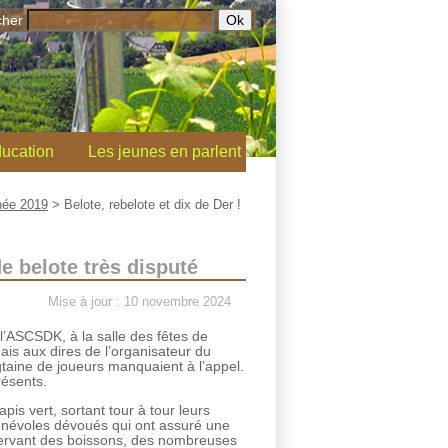
cher
ucation
Les jeunes en parlent
ée 2019
>
Belote, rebelote et dix de Der !
e belote très disputé
Mise à jour : 10 novembre 2024
’ASCSDK, à la salle des fêtes de
mais aux dires de l’organisateur du
ngtaine de joueurs manquaient à l’appel.
résents.
pis vert, sortant tour à tour leurs
bénévoles dévoués qui ont assuré une
 servant des boissons, des nombreuses