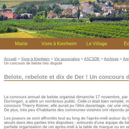
Recher
Mairie
Vivre à Kienheim
Le Village
Éd
Accueil
>
Vivre à Kienheim
>
Vie associative
>
ASCSDK
>
Archives
>
Ann
Un concours de belote très disputé
Belote, rebelote et dix de Der ! Un concours d
Le concours annuel de belote organisé dimanche 17 novembre, par l
Durningen, a attiré un nombreux public. Celle-ci était bien remplie, 
concours Thierry Kistner, elle aurait pu l’être davantage, car une vi
De plus, très peu d’habitants des communes voisines ont répondu p
Les joueurs se sont affrontés tout au long de l’après-midi autour du ta
atouts dans des parties très disputées ; entourés d’une équipe de 
parfaite organisation de cet après-midi à la table de marque ou en