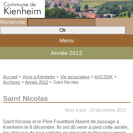
Rechercher
Menu
Année 2012
Accueil
>
Vivre à Kienheim
>
Vie associative
>
ASCSDK
>
Archives
>
Année 2012
>
Saint Nicolas
Saint Nicolas
Mise à jour : 24 décembre 2012
Saint Nicolas et le Père Fouettard étaient de passage à
Kienheim le 8 décembre. Ils ont dû venir à pied cette année,
les chevaux de leur calèche ne pouvant malheureusement