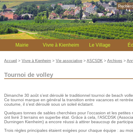
Recher
Mairie
Vivre à Kienheim
Le Village
Éd
Accueil
>
Vivre à Kienheim
>
Vie associative
>
ASCSDK
>
Archives
>
Ann
Tournoi de volley
Dimanche 30 août s’est déroulé le traditionnel tournoi de beach voll
Ce tournoi marque en général la transition entre vacances et rentrée
coutume, il s’est déroulé sous un soleil éclatant.
Quelques tonnes de sables cherchées pour l’occasion et les petites
ont livré 3 terrains en superbe état. Grâce à cela, l’ASCDSK (Associa
Durningen Kienheim) a encore réussi à attirer beaucoup de participa
Trois règles principales étaient exigées pour chaque équipe : au moi