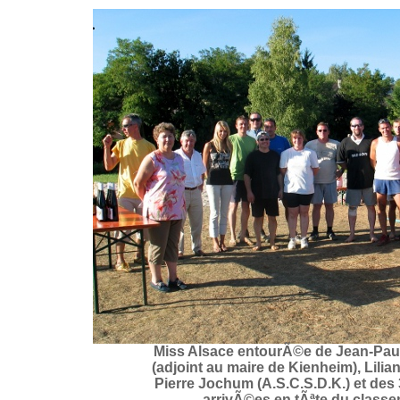
Miss Alsace entourÃ©e de Jean-Paul
(adjoint au maire de Kienheim), Lilia
Pierre Jochum (A.S.C.S.D.K.) et de
arrivÃ©es en tÃªte du class