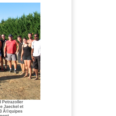
 Petrazoller
ne Jaeckel et
s 3 Ã©quipes
ement