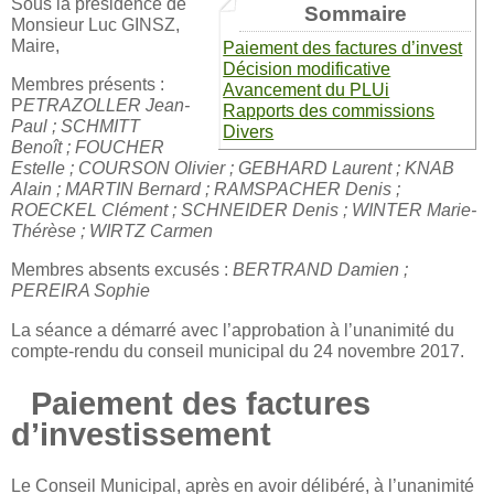
Sous la présidence de
Sommaire
Monsieur Luc GINSZ,
Maire,
Paiement des factures d’invest
Décision modificative
Membres présents :
Avancement du PLUi
P
ETRAZOLLER Jean-
Rapports des commissions
Paul ; SCHMITT
Divers
Benoît ; FOUCHER
Estelle ; COURSON Olivier ; GEBHARD Laurent ; KNAB
Alain ; MARTIN Bernard ; RAMSPACHER Denis ;
ROECKEL Clément ; SCHNEIDER Denis ; WINTER Marie-
Thérèse ; WIRTZ Carmen
Membres absents excusés :
BERTRAND Damien ;
PEREIRA Sophie
La séance a démarré avec l’approbation à l’unanimité du
compte-rendu du conseil municipal du 24 novembre 2017.
Paiement des factures
d’investissement
Le Conseil Municipal, après en avoir délibéré, à l’unanimité