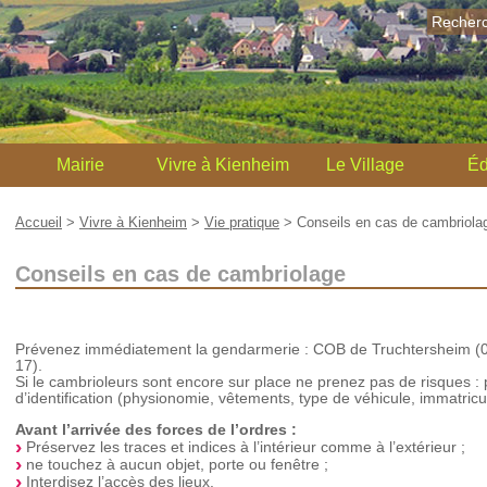
Recher
Mairie
Vivre à Kienheim
Le Village
Éd
Accueil
>
Vivre à Kienheim
>
Vie pratique
>
Conseils en cas de cambriola
Conseils en cas de cambriolage
Prévenez immédiatement la gendarmerie : COB de Truchtersheim (03
17).
Si le cambrioleurs sont encore sur place ne prenez pas de risques : p
d’identification (physionomie, vêtements, type de véhicule, immatricula
Avant l’arrivée des forces de l’ordres :
Préservez les traces et indices à l’intérieur comme à l’extérieur ;
ne touchez à aucun objet, porte ou fenêtre ;
Interdisez l’accès des lieux.