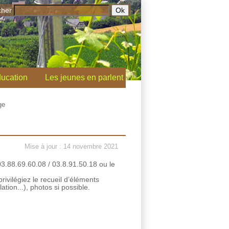
cher
ucation
Les jeunes en parlent
ge
Mise à jour : 14 novembre 2021
.88.69.60.08 / 03.8.91.50.18 ou le
rivilégiez le recueil d’éléments
tion...), photos si possible.