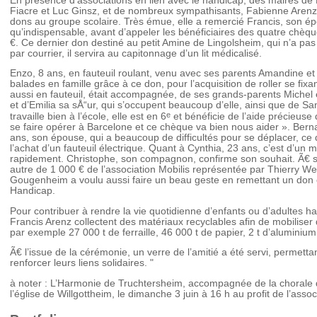
En présence d’associations en lien avec le handicap, des maires de
Fiacre et Luc Ginsz, et de nombreux sympathisants, Fabienne Arenz
dons au groupe scolaire. Très émue, elle a remercié Francis, son ép
qu’indispensable, avant d’appeler les bénéficiaires des quatre chèq
€. Ce dernier don destiné au petit Amine de Lingolsheim, qui n’a pas 
par courrier, il servira au capitonnage d’un lit médicalisé.
Enzo, 8 ans, en fauteuil roulant, venu avec ses parents Amandine et
balades en famille grâce à ce don, pour l’acquisition de roller se fix
aussi en fauteuil, était accompagnée, de ses grands-parents Michel 
et d’Emilia sa sÅ“ur, qui s’occupent beaucoup d’elle, ainsi que de 
e
travaille bien à l’école, elle est en 6
et bénéficie de l’aide précieuse d
se faire opérer à Barcelone et ce chèque va bien nous aider ». Ber
ans, son épouse, qui a beaucoup de difficultés pour se déplacer, ce 
l’achat d’un fauteuil électrique. Quant à Cynthia, 23 ans, c’est d’un 
rapidement. Christophe, son compagnon, confirme son souhait. Ã€ s
autre de 1 000 € de l’association Mobilis représentée par Thierry We
Gougenheim a voulu aussi faire un beau geste en remettant un don 
Handicap.
Pour contribuer à rendre la vie quotidienne d’enfants ou d’adultes h
Francis Arenz collectent des matériaux recyclables afin de mobiliser
par exemple 27 000 t de ferraille, 46 000 t de papier, 2 t d’aluminium
Ã€ l’issue de la cérémonie, un verre de l’amitié a été servi, permetta
renforcer leurs liens solidaires. "
à noter : L’Harmonie de Truchtersheim, accompagnée de la chorale
l’église de Willgottheim, le dimanche 3 juin à 16 h au profit de l’ass