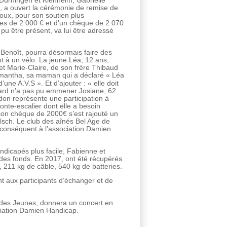
 Durningen et Kienheim, Gabrielle
, a ouvert la cérémonie de remise de
oux, pour son soutien plus
ues de 2 000 € et d’un chèque de 2 070
pu être présent, va lui être adressé
 Benoît, pourra désormais faire des
ant à un vélo. La jeune Léa, 12 ans,
et Marie-Claire, de son frère Thibaud
Samantha, sa maman qui a déclaré « Léa
’une A.V.S ». Et d’ajouter : « elle doit
nard n’a pas pu emmener Josiane, 62
don représente une participation à
monte-escalier dont elle a besoin
on chèque de 2000€ s’est rajouté un
lsch. Le club des aînés Bel Age de
conséquent à l’association Damien
andicapés plus facile, Fabienne et
 des fonds. En 2017, ont été récupérés
, 211 kg de câble, 540 kg de batteries.
nt aux participants d’échanger et de
 des Jeunes, donnera un concert en
ociation Damien Handicap.