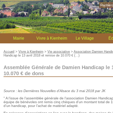
Recher
Mairie
Vivre à Kienheim
Le Village
Éd
Accueil
>
Vivre à Kienheim
>
Vie associative
>
Association Damien Handi
Handicap le 13 avril 2018 et remise de 10.070 € (…)
Assemblée Générale de Damien Handicap le 13
10.070 € de dons
Source : les Dernières Nouvelles d’Alsace du 3 mai 2018 par JK
" A l’issue de l’assemblée générale de l’association Damien Handica
équipe de bénévoles ont remis cinq chèques d’un montant total de 1
d’un handicap, pour l’achat de matériel adapté.