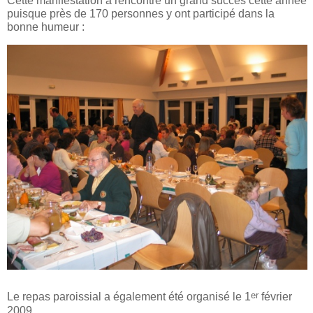
puisque près de 170 personnes y ont participé dans la
bonne humeur :
er
Le repas paroissial a également été organisé le 1
février
2009.