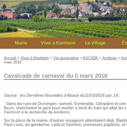
Recher
Mairie
Vivre à Kienheim
Le Village
Éd
Accueil
>
Vivre à Kienheim
>
Vie associative
>
ASCSDK
>
Archives
>
Ann
mars 2016
Cavalcade de carnaval du 5 mars 2016
Source : les Dernières Nouvelles d’Alsace du11/03/2016 par J.K.
" Dans les rues de Durningen, samedi, Esméralda, Cléopâtre et une
fleurs, cherchaient la gare pour monter à bord du train qui allait les 
Fairmont à la recherche de bonbons.
Sur la place de la mairie, d’autres voyageurs attendaient déjà. Bapti
Paul-Louis, en gendarme, Leila et Yasmine, princesses papillons, et 