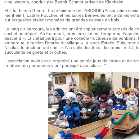
cinq wagons, conduit par Benoît Schmitt arrivait de Kienheim.
Et il fut bien à l’heure. La présidente de l’ASCSDK (Association socio
Kienheim), Estelle Foucher, et les autres bénévoles ont aidé les en
sur lesquelles étaient montées de grandes caisses en bois.
Le long du parcours, les adultes ont été copieusement arrosés de co
sachet au départ. Au Fairmont, première station, l’empereur Napoléon
descend ». Et c’était parti pour une collecte fructueuse de bonbons.
embarque, direction l’entrée du village », a lancé Estelle. Puis, retou
Nicolas, le docteur, ont crié : « A la salle des fêtes, les amis ! ». Là
succulents beignets et brioches.
L’association avait aussi organisé une soirée jeux de cartes et de so
trentaine de personnes y ont participé avec plaisir. "