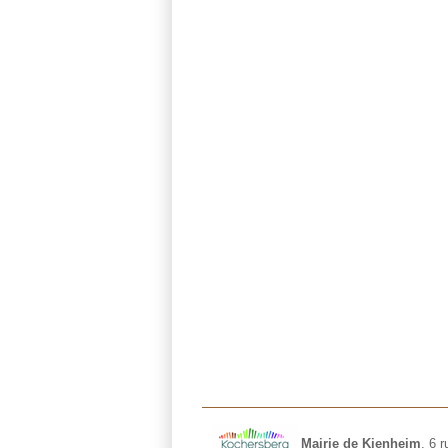
Mairie de Kienheim
,
6 r