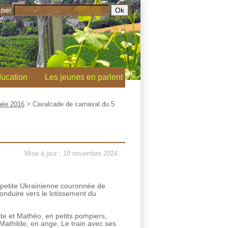
cher
ucation
Les jeunes en parlent
ée 2016
>
Cavalcade de carnaval du 5
Mise à jour : 10 novembre 2024
 petite Ukrainienne couronnée de
conduire vers le lotissement du
ste et Mathéo, en petits pompiers,
Mathilde, en ange. Le train avec ses