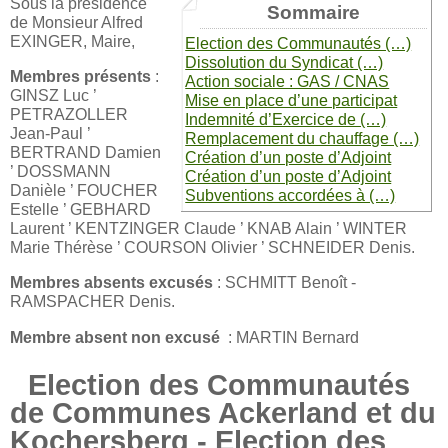
Sous la présidence
Sommaire
de Monsieur Alfred
EXINGER, Maire,
Election des Communautés (…)
Dissolution du Syndicat (…)
Membres présents
:
Action sociale : GAS / CNAS
GINSZ Luc ’
Mise en place d’une participat
PETRAZOLLER
Indemnité d’Exercice de (…)
Jean-Paul ’
Remplacement du chauffage (…)
BERTRAND Damien
Création d’un poste d’Adjoint
’ DOSSMANN
Création d’un poste d’Adjoint
Danièle ’ FOUCHER
Subventions accordées à (…)
Estelle ’ GEBHARD
Laurent ’ KENTZINGER Claude ’ KNAB Alain ’ WINTER
Marie Thérèse ’ COURSON Olivier ’ SCHNEIDER Denis.
Membres absents excusés
: SCHMITT Benoît -
RAMSPACHER Denis.
Membre absent non excusé
: MARTIN Bernard
Election des Communautés
de Communes Ackerland et du
Kochersberg - Election des