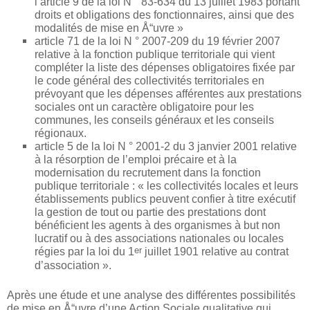
l’article 9 de la loi N ° 83-634 du 13 juillet 1983 portant
droits et obligations des fonctionnaires, ainsi que des
modalités de mise en Å“uvre »
article 71 de la loi N ° 2007-209 du 19 février 2007
relative à la fonction publique territoriale qui vient
compléter la liste des dépenses obligatoires fixée par
le code général des collectivités territoriales en
prévoyant que les dépenses afférentes aux prestations
sociales ont un caractère obligatoire pour les
communes, les conseils généraux et les conseils
régionaux.
article 5 de la loi N ° 2001-2 du 3 janvier 2001 relative
à la résorption de l’emploi précaire et à la
modernisation du recrutement dans la fonction
publique territoriale : « les collectivités locales et leurs
établissements publics peuvent confier à titre exécutif
la gestion de tout ou partie des prestations dont
bénéficient les agents à des organismes à but non
lucratif ou à des associations nationales ou locales
er
régies par la loi du 1
juillet 1901 relative au contrat
d’association ».
Après une étude et une analyse des différentes possibilités
de mise en Å“uvre d’une Action Sociale qualitative qui