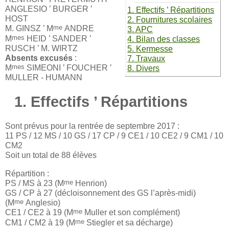
ANGLESIO ’ BURGER ’
1. Effectifs ’ Répartitions
HOST
2. Fournitures scolaires
me
M. GINSZ ’ M
ANDRE
3. APC
mes
M
HEID ’ SANDER ’
4. Bilan des classes
RUSCH ’ M. WIRTZ
5. Kermesse
Absents excusés
:
7. Travaux
mes
M
SIMEONI ’ FOUCHER ’
8. Divers
MULLER - HUMANN
1. Effectifs ’ Répartitions
Sont prévus pour la rentrée de septembre 2017 :
11 PS / 12 MS / 10 GS / 17 CP / 9 CE1 / 10 CE2 / 9 CM1 / 10
CM2
Soit un total de 88 élèves
Répartition :
me
PS / MS à 23 (M
Henrion)
GS / CP à 27 (décloisonnement des GS l’après-midi)
me
(M
Anglesio)
me
CE1 / CE2 à 19 (M
Muller et son complément)
me
CM1 / CM2 à 19 (M
Stiegler et sa décharge)