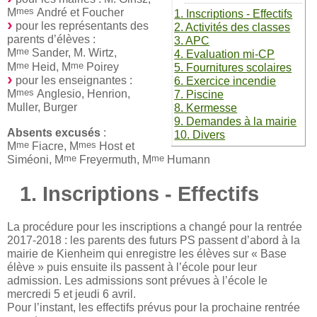
mes
M
André et Foucher
1. Inscriptions - Effectifs
pour les représentants des
2. Activités des classes
parents d’élèves :
3. APC
me
M
Sander, M. Wirtz,
4. Evaluation mi-CP
me
me
M
Heid, M
Poirey
5. Fournitures scolaires
pour les enseignantes :
6. Exercice incendie
mes
M
Anglesio, Henrion,
7. Piscine
Muller, Burger
8. Kermesse
9. Demandes à la mairie
Absents excusés
:
10. Divers
me
mes
M
Fiacre, M
Host et
me
me
Siméoni, M
Freyermuth, M
Humann
1. Inscriptions - Effectifs
La procédure pour les inscriptions a changé pour la rentrée
2017-2018 : les parents des futurs PS passent d’abord à la
mairie de Kienheim qui enregistre les élèves sur « Base
élève » puis ensuite ils passent à l’école pour leur
admission. Les admissions sont prévues à l’école le
mercredi 5 et jeudi 6 avril.
Pour l’instant, les effectifs prévus pour la prochaine rentrée