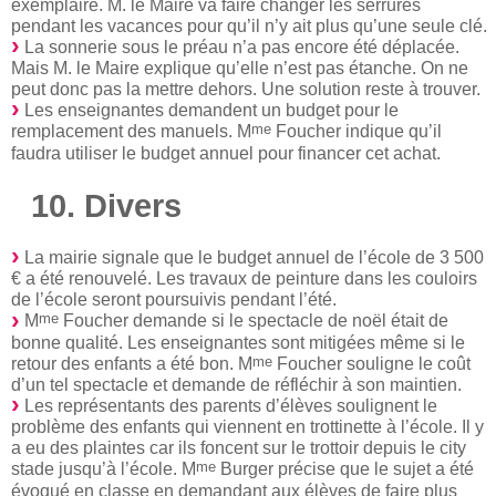
exemplaire. M. le Maire va faire changer les serrures
pendant les vacances pour qu’il n’y ait plus qu’une seule clé.
La sonnerie sous le préau n’a pas encore été déplacée.
Mais M. le Maire explique qu’elle n’est pas étanche. On ne
peut donc pas la mettre dehors. Une solution reste à trouver.
Les enseignantes demandent un budget pour le
me
remplacement des manuels. M
Foucher indique qu’il
faudra utiliser le budget annuel pour financer cet achat.
10. Divers
La mairie signale que le budget annuel de l’école de 3 500
€ a été renouvelé. Les travaux de peinture dans les couloirs
de l’école seront poursuivis pendant l’été.
me
M
Foucher demande si le spectacle de noël était de
bonne qualité. Les enseignantes sont mitigées même si le
me
retour des enfants a été bon. M
Foucher souligne le coût
d’un tel spectacle et demande de réfléchir à son maintien.
Les représentants des parents d’élèves soulignent le
problème des enfants qui viennent en trottinette à l’école. Il y
a eu des plaintes car ils foncent sur le trottoir depuis le city
me
stade jusqu’à l’école. M
Burger précise que le sujet a été
évoqué en classe en demandant aux élèves de faire plus