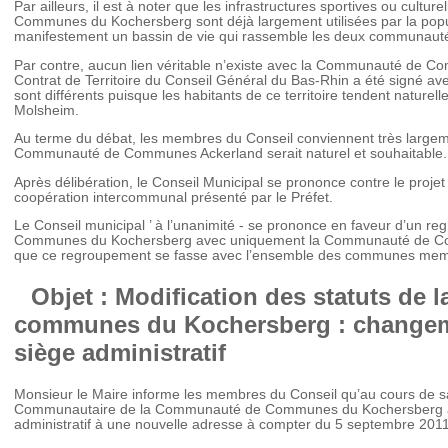
Par ailleurs, il est à noter que les infrastructures sportives ou cultu
Communes du Kochersberg sont déjà largement utilisées par la populati
manifestement un bassin de vie qui rassemble les deux communau
Par contre, aucun lien véritable n’existe avec la Communauté de 
Contrat de Territoire du Conseil Général du Bas-Rhin a été signé avec
sont différents puisque les habitants de ce territoire tendent naturel
Molsheim.
Au terme du débat, les membres du Conseil conviennent très large
Communauté de Communes Ackerland serait naturel et souhaitable.
Après délibération, le Conseil Municipal se prononce contre le pro
coopération intercommunal présenté par le Préfet.
Le Conseil municipal ’ à l’unanimité - se prononce en faveur d’un
Communes du Kochersberg avec uniquement la Communauté de Com
que ce regroupement se fasse avec l’ensemble des communes membre
Objet : Modification des statuts de
communes du Kochersberg : changem
siège administratif
Monsieur le Maire informe les membres du Conseil qu’au cours de sa
Communautaire de la Communauté de Communes du Kochersberg a d
administratif à une nouvelle adresse à compter du 5 septembre 2011,