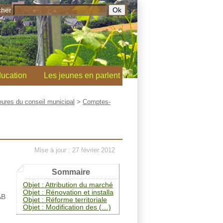
cher
ucation
Les jeunes en parlent
ures du conseil municipal
>
Comptes-
Mise à jour : 27 février 2012
Sommaire
Objet : Attribution du marché
Objet : Rénovation et installa
AB
Objet : Réforme territoriale
Objet : Modification des (…)