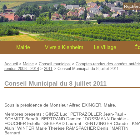
Recher
Mairie
Vivre à Kienheim
Le Village
Éd
Accueil
>
Mairie
>
Conseil municipal
>
Comptes-rendus des années antérie
rendus 2008 - 2014
>
2011
>
Conseil Municipal du 8 juillet 2011
Conseil Municipal du 8 juillet 2011
Sous la présidence de Monsieur Alfred EXINGER, Maire,
Membres présents : GINSZ Luc ’ PETRAZOLLER Jean-Paul -
SCHMITT Benoît ’ BERTRAND Damien ’ DOSSMANN Danièle -
FOUCHER Estelle ’ GEBHARD Laurent ’ KENTZINGER Claude - KN
Alain ’ WINTER Marie Thérèse RAMSPACHER Denis ’ MARTIN
Bernard.