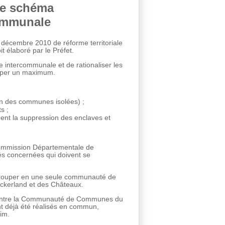
 de schéma
communale
 décembre 2010 de réforme territoriale
 élaboré par le Préfet.
 intercommunale et de rationaliser les
ouper un maximum.
on des communes isolées) ;
s ;
ent la suppression des enclaves et
 Commission Départementale de
tés concernées qui doivent se
egrouper en une seule communauté de
kerland et des Châteaux.
nt entre la Communauté de Communes du
nt déjà été réalisés en commun,
im.