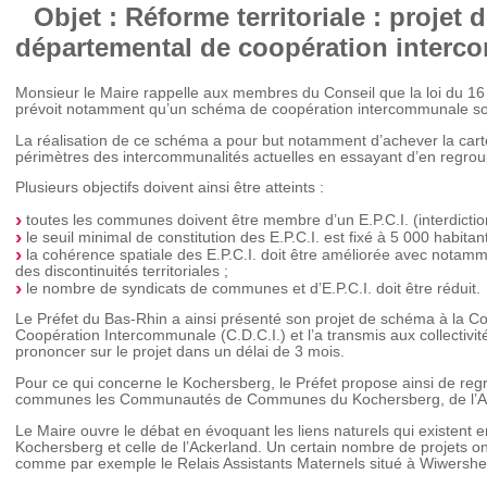
Objet : Réforme territoriale : projet
départemental de coopération inter
Monsieur le Maire rappelle aux membres du Conseil que la loi du 16
prévoit notamment qu’un schéma de coopération intercommunale soit
La réalisation de ce schéma a pour but notamment d’achever la carte
périmètres des intercommunalités actuelles en essayant d’en regr
Plusieurs objectifs doivent ainsi être atteints :
toutes les communes doivent être membre d’un E.P.C.I. (interdicti
le seuil minimal de constitution des E.P.C.I. est fixé à 5 000 habitant
la cohérence spatiale des E.P.C.I. doit être améliorée avec notamm
des discontinuités territoriales ;
le nombre de syndicats de communes et d’E.P.C.I. doit être réduit.
Le Préfet du Bas-Rhin a ainsi présenté son projet de schéma à la
Coopération Intercommunale (C.D.C.I.) et l’a transmis aux collectivi
prononcer sur le projet dans un délai de 3 mois.
Pour ce qui concerne le Kochersberg, le Préfet propose ainsi de r
communes les Communautés de Communes du Kochersberg, de l’Ac
Le Maire ouvre le débat en évoquant les liens naturels qui existe
Kochersberg et celle de l’Ackerland. Un certain nombre de projets o
comme par exemple le Relais Assistants Maternels situé à Wiwershe