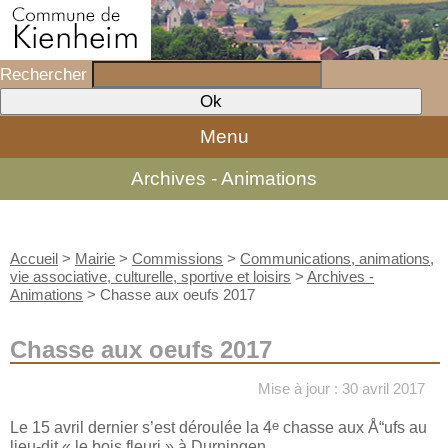
Rechercher
Menu
Archives - Animations
Accueil
>
Mairie
>
Commissions
>
Communications, animations,
vie associative, culturelle, sportive et loisirs
>
Archives -
Animations
>
Chasse aux oeufs 2017
Chasse aux oeufs 2017
Mise à jour : 30 avril 2017
e
Le 15 avril dernier s’est déroulée la 4
chasse aux Å“ufs au
lieu-dit « le bois fleuri » à Durningen.