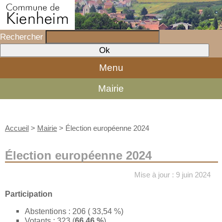
Rechercher
Menu
Mairie
Accueil
>
Mairie
>
Élection européenne 2024
Élection européenne 2024
Mise à jour : 9 juin 2024
Participation
Abstentions : 206 ( 33,54 %)
Votants : 323 (
66,46 %
)